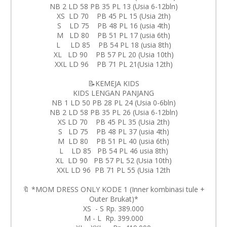
NB 2 LD 58 PB 35 PL 13 (Usia 6-12bln)
XS LD 70 PB 45 PL 15 (Usia 2th)
S LD 75 PB 48 PL 16 (usia 4th)
M LD 80 PB 51 PL 17 (usia 6th)
L LD 85 PB 54 PL 18 (usia 8th)
XL LD 90 PB 57 PL 20 (Usia 10th)
XXL LD 96 PB 71 PL 21(Usia 12th)
📝KEMEJA KIDS
KIDS LENGAN PANJANG
NB 1 LD 50 PB 28 PL 24 (Usia 0-6bln)
NB 2 LD 58 PB 35 PL 26 (Usia 6-12bln)
XS LD 70 PB 45 PL 35 (Usia 2th)
S LD 75 PB 48 PL 37 (usia 4th)
M LD 80 PB 51 PL 40 (usia 6th)
L LD 85 PB 54 PL 46 usia 8th)
XL LD 90 PB 57 PL 52 (Usia 10th)
XXL LD 96 PB 71 PL 55 (Usia 12th
🔖 *MOM DRESS ONLY KODE 1 (Inner kombinasi tule +
Outer Brukat)*
XS - S Rp. 389.000
M - L Rp. 399.000