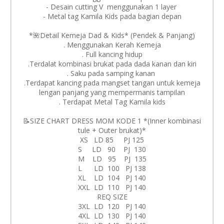
- Desain cutting V menggunakan 1 layer
- Metal tag Kamila Kids pada bagian depan
*🌺Detail Kemeja Dad & Kids* (Pendek & Panjang)
. Menggunakan Kerah Kemeja
. Full kancing hidup
.Terdalat kombinasi brukat pada dada kanan dan kiri
. Saku pada samping kanan
.Terdapat kancing pada mangset tangan untuk kemeja
lengan panjang yang mempermanis tampilan
. Terdapat Metal Tag Kamila kids
📝SIZE CHART DRESS MOM KODE 1 *(Inner kombinasi
tule + Outer brukat)*
XS LD 85 PJ 125
S LD 90 PJ 130
M LD 95 PJ 135
L LD 100 PJ 138
XL LD 104 PJ 140
XXL LD 110 PJ 140
REQ SIZE
3XL LD 120 PJ 140
4XL LD 130 PJ 140