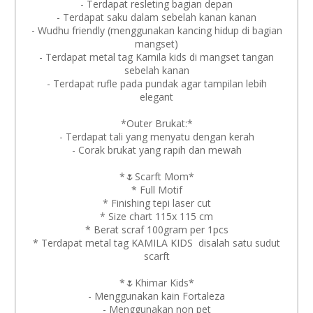
- Terdapat resleting bagian depan
- ⁠Terdapat saku dalam sebelah kanan kanan
- Wudhu friendly (menggunakan kancing hidup di bagian
mangset)
- ⁠Terdapat metal tag Kamila kids di mangset tangan
sebelah kanan
- Terdapat rufle pada pundak agar tampilan lebih
elegant
*Outer Brukat:*
- Terdapat tali yang menyatu dengan kerah
- ⁠Corak brukat yang rapih dan mewah
*🌷Scarft Mom*
* Full Motif
* Finishing tepi laser cut
* Size chart 115x 115 cm
* Berat scraf 100gram per 1pcs
* Terdapat metal tag KAMILA KIDS disalah satu sudut
scarft
*🌷Khimar Kids*
- Menggunakan kain Fortaleza
- Menggunakan non pet