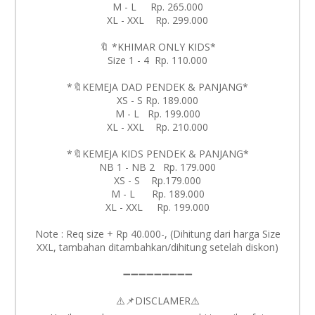
M - L Rp. 265.000
XL - XXL Rp. 299.000
🔖 *KHIMAR ONLY KIDS*
Size 1 - 4 Rp. 110.000
*🔖KEMEJA DAD PENDEK & PANJANG*
XS - S Rp. 189.000
M - L Rp. 199.000
XL - XXL Rp. 210.000
*🔖KEMEJA KIDS PENDEK & PANJANG*
NB 1 - NB 2 Rp. 179.000
XS - S Rp.179.000
M - L Rp. 189.000
XL - XXL Rp. 199.000
Note : Req size + Rp 40.000-, (Dihitung dari harga Size
XXL, tambahan ditambahkan/dihitung setelah diskon)
➖➖➖➖➖➖➖➖➖
⚠️📌DISCLAMER⚠️