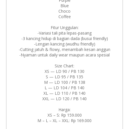
Purple
Blue
Choco
Coffee
Fitur Unggulan:
-Variasi tali pita lepas-pasang
-3 kancing hidup di bagian dada (busui friendly)
-Lengan kancing (wudhu friendly)
-Cutting jatuh & flowy, menambah kesan anggun
-Nyaman untuk daily wear maupun acara spesial
Size Chart:
XS — LD 90 / PB 130
S — LD 95 / PB 135
M — LD 100 / PB 138
L — LD 104 / PB 140
XL — LD 110 / PB 140
XXL — LD 120 / PB 140
Harga:
XS – S: Rp 159.000
M – L – XL – XXL: Rp 169.000