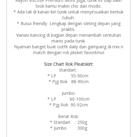
Rayon Viscose Premium Motif juga, tunik ini siap bikin
look kamu makin chic dan modis.
* Ada tali di kanan kiri tunik untuk menyesuaikan bentuk
tubuh.
* Busui friendly Lengkap dengan sleting depan yang
praktis.
Variasi kancing di bagian depan menambah sentuhan
manis pada tunik.
Nyaman banget buat outfit daily dan gampang di-mix n
match dengan rok plisket favoritmu!
Size Chart Rok Pleatskirt:
Standart:
* LP 55-90cm
* Pjg Rok 88-90cm
Jumbo:
* LP 60-100cm
* Pjg Rok 90-92cm
Berat Rok:
* Standart : 250g
* Jumbo : 300g