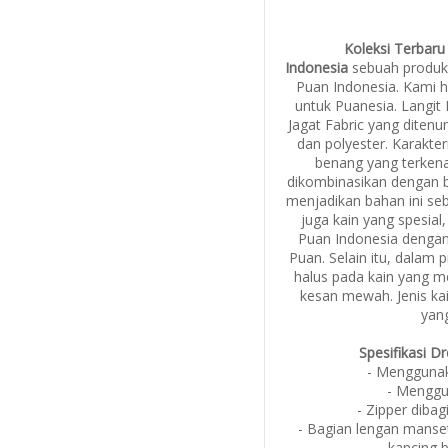
Koleksi Terbaru
Indonesia
sebuah produk 
Puan Indonesia. Kami h
untuk Puanesia. Langit
Jagat Fabric yang dite
dan polyester. Karakte
benang yang terken
dikombinasikan dengan b
menjadikan bahan ini se
juga kain yang spesial
Puan Indonesia dengan 
Puan. Selain itu, dalam 
halus pada kain yang m
kesan mewah. Jenis kai
yang
Spesifikasi D
- Menggunak
- Menggu
- Zipper dibag
- Bagian lengan manse
kancing 