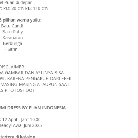
el Puan di depan
r: PD: 80 cm PB: 110 cm
5 pilihan warna yaitu:
- Batu Candi
- Batu Ruby
- Kasmaran
- Berbunga
- Sitrin
DISCLAIMER
A GAMBAR DAN ASLINYA BISA
0%, KARENA PENGARUH DARI EFEK
 MASING-MASING ATAUPUN SAAT
ES PHOTOSHOOT
.
.
MI DRESS BY PUAN INDONESIA
 12 April - Jam 10.00
Ready: Awal Juni 2025
tertera di katalog