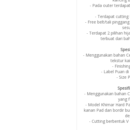
- Pada outer terdapa
- Terdapat cutting
- Free belt/tali pinggan
ses
- Terdapat 2 pilihan h
terbuat dari ba
Spesi
- Menggunakan bahan Ce
tekstur kai
- Finishin
- Label Puan di
- Size 
Spesif
- Menggunakan bahan Ce
yang 
- Model Khimar Hard Pad
kanan Pad dan bordir bun
de
- Cutting berbentuk V