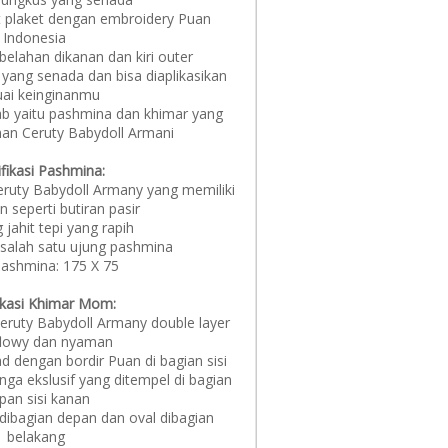
t plaket dengan embroidery Puan
Indonesia
 belahan dikanan dan kiri outer
g yang senada dan bisa diaplikasikan
uai keinginanmu
ijab yaitu pashmina dan khimar yang
han Ceruty Babydoll Armani
fikasi Pashmina:
ruty Babydoll Armany yang memiliki
n seperti butiran pasir
g jahit tepi yang rapih
 salah satu ujung pashmina
Pashmina: 175 X 75
ikasi Khimar Mom:
ruty Babydoll Armany double layer
flowy dan nyaman
 dengan bordir Puan di bagian sisi
ga ekslusif yang ditempel di bagian
pan sisi kanan
 dibagian depan dan oval dibagian
belakang