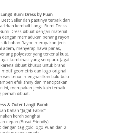
 Langit Bumi Dress by Puan
Best Seller dan pastinya terbaik dari
adirkan kembali Langit Bumi Dress
 Bumi Dress dibuat dengan material
nun dengan memadukan benang rayon
ristik bahan Rayon merupakan jenis
al adem, menyerap hawa panas,
enang polyester yang terkenal kuat,
bagai kombinasi yang sempura. Jagat
, karena dibuat khusus untuk brand
motif geometris dan logo original
proses tenun menghasilkan bulu-bulu
emberi efek shiny dan menciptakan
n ini, merupakan jenis kain terbaik
 pernah dibuat.
ress & Outer Langit Bumi:
an bahan “Jagat Fabric”
nakan kerah sanghai
ian depan (Busui Friendly)
t dengan tag gold logo Puan dan 2
bungkus yang senada