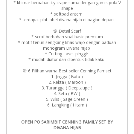
* khimar berbahan ity crape sama dengan gamis pola V
shape
* softpad antem
* terdapat plat label divana hijab di bagian depan
🌸 Detail Scarf
* scraf berbahan voal basic premium
* motif tenun sengkang khas wajo dengan paduan
monogram Divana hijab
* Cutting Laset pinggir
* mudah diatur dan dibentuk tidak kaku
🌸 6 Pilihan warna Best seller Cenning Famset
1. Jingga ( Bata )
2. ⁠Rekta ( Maroon )
3. ⁠Turangga ( Deeptaupe )
4. ⁠Seta ( BW )
5. ⁠Wilis ( Sage Green )
6. ⁠Langking ( Hitam )
.
.
OPEN PO SARIMBIT CENNING FAMILY SET BY
DIVANA HIJAB