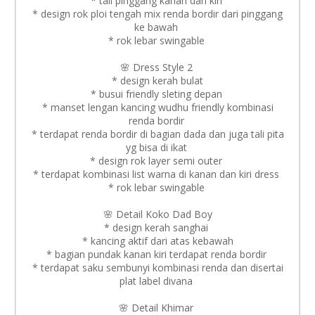
* tali pinggang kanan dan kiri
* design rok ploi tengah mix renda bordir dari pinggang
ke bawah
* rok lebar swingable
🌸 Dress Style 2
* design kerah bulat
* busui friendly sleting depan
* manset lengan kancing wudhu friendly kombinasi
renda bordir
* terdapat renda bordir di bagian dada dan juga tali pita
yg bisa di ikat
* design rok layer semi outer
* terdapat kombinasi list warna di kanan dan kiri dress
* rok lebar swingable
🌸 Detail Koko Dad Boy
* design kerah sanghai
* kancing aktif dari atas kebawah
* bagian pundak kanan kiri terdapat renda bordir
* terdapat saku sembunyi kombinasi renda dan disertai
plat label divana
🌸 Detail Khimar