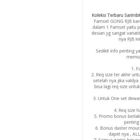
Koleksi Terbaru Sarimb
Famset GONG RJB kare
dalam 1 Famset yaitu p
desian yg sangat variat
nya RJB ini
Sedikit info penting 
memul
1. 
2. Req size ter akhir un
setelah nya jika valdya
bisa lagi req size unt
3. Untuk One set dewas
4. Req size 
5. Promo bonus berla
penting
6. Bonus daster mou
dapet nya , ALL
7. Semua gamis ber outer