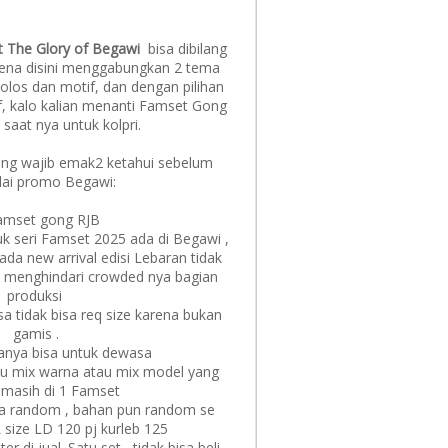
it The Glory of Begawi
bisa dibilang
na disini menggabungkan 2 tema
olos dan motif, dan dengan pilihan
if, kalo kalian menanti Famset Gong
 saat nya untuk kolpri.
yang wajib emak2 ketahui sebelum
ai promo Begawi:
Famset gong RJB
tuk seri Famset 2025 ada di Begawi ,
 ada new arrival edisi Lebaran tidak
uk menghindari crowded nya bagian
produksi
a tidak bisa req size karena bukan
gamis .
hanya bisa untuk dewasa
ku mix warna atau mix model yang
 masih di 1 Famset
ra random , bahan pun random se
 size LD 120 pj kurleb 125
 di jual. Satu set , tidak bisa beli