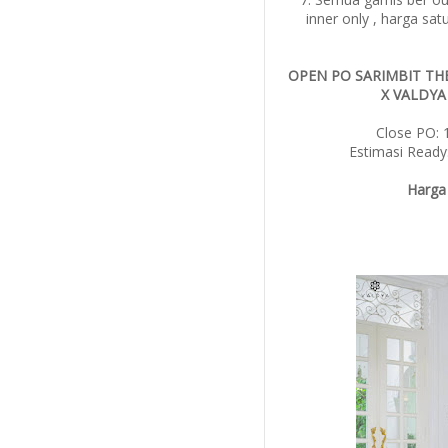
inner only , harga sa
OPEN PO SARIMBIT TH
X VALDYA
Close PO: 
Estimasi Ready
Harga 