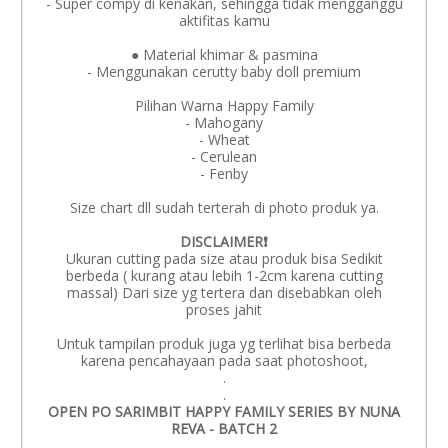
- Super compy di kenakan, sehingga tidak mengganggu
aktifitas kamu
● Material khimar & pasmina
- Menggunakan cerutty baby doll premium
Pilihan Warna Happy Family
- Mahogany
- Wheat
- Cerulean
- Fenby
Size chart dll sudah terterah di photo produk ya.
DISCLAIMER❗️
Ukuran cutting pada size atau produk bisa Sedikit
berbeda ( kurang atau lebih 1-2cm karena cutting
massal) Dari size yg tertera dan disebabkan oleh
proses jahit
Untuk tampilan produk juga yg terlihat bisa berbeda
karena pencahayaan pada saat photoshoot,
.
.
OPEN PO SARIMBIT HAPPY FAMILY SERIES BY NUNA
REVA - BATCH 2