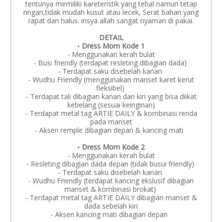
tentunya memiliki kareteristik yang tebal namun tetap
ringan,tidak mudah kusut atau lecek, Serat bahan yang
rapat dan halus. insya allah sangat nyaman di pakai.
DETAIL
▫️ Dress Mom Kode 1
- Menggunakan kerah bulat
- Busi friendly (terdapat resleting dibagian dada)
- Terdapat saku disebelah kanan
- Wudhu Friendly (menggunakan manset karet kerut
fleksibel)
- Terdapat tali dibagian kanan dan kiri yang bisa diikat
kebelang (sesuai keinginan)
- Terdapat metal tag ARTIE DAILY & kombinasi renda
pada manset
- Aksen remple dibagian depan & kancing mati
▫️ Dress Mom Kode 2
- Menggunakan kerah bulat
- Resleting dibagian dada depan (tidak busui friendly)
- Terdapat saku disebelah kanan
- Wudhu Friendly (terdapat kancing ekslusif dibagian
manset & kombinasi brokat)
- Terdapat metal tag ARTIE DAILY dibagian manset &
dada sebelah kiri
- Aksen kancing mati dibagian depan