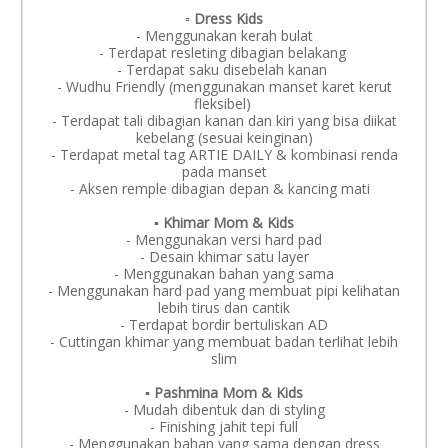
▫️ Dress Kids
- Menggunakan kerah bulat
- Terdapat resleting dibagian belakang
- Terdapat saku disebelah kanan
- Wudhu Friendly (menggunakan manset karet kerut
fleksibel)
- Terdapat tali dibagian kanan dan kiri yang bisa diikat
kebelang (sesuai keinginan)
- Terdapat metal tag ARTIE DAILY & kombinasi renda
pada manset
- Aksen remple dibagian depan & kancing mati
▪️ Khimar Mom & Kids
- Menggunakan versi hard pad
- Desain khimar satu layer
- Menggunakan bahan yang sama
- Menggunakan hard pad yang membuat pipi kelihatan
lebih tirus dan cantik
- Terdapat bordir bertuliskan AD
- Cuttingan khimar yang membuat badan terlihat lebih
slim
▪️ Pashmina Mom & Kids
- Mudah dibentuk dan di styling
- Finishing jahit tepi full
- Menggunakan bahan yang sama dengan dress