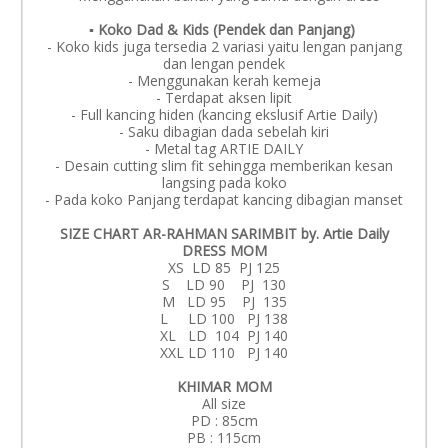
▪️ Koko Dad & Kids (Pendek dan Panjang)
- Koko kids juga tersedia 2 variasi yaitu lengan panjang
dan lengan pendek
- Menggunakan kerah kemeja
- Terdapat aksen lipit
- Full kancing hiden (kancing ekslusif Artie Daily)
- Saku dibagian dada sebelah kiri
- Metal tag ARTIE DAILY
- Desain cutting slim fit sehingga memberikan kesan
langsing pada koko
- Pada koko Panjang terdapat kancing dibagian manset
SIZE CHART AR-RAHMAN SARIMBIT by. Artie Daily
DRESS MOM
XS LD 85 PJ 125
S LD 90 PJ 130
M LD 95 PJ 135
L LD 100 PJ 138
XL LD 104 PJ 140
XXL LD 110 PJ 140
KHIMAR MOM
All size
PD : 85cm
PB : 115cm