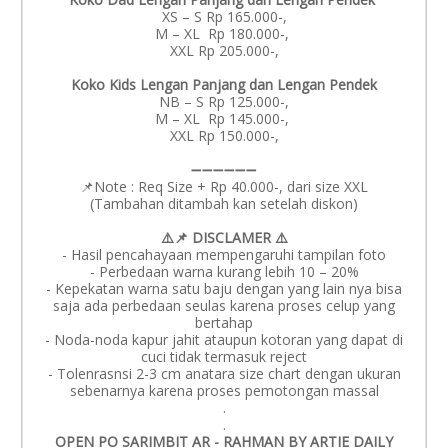
XS – S Rp 165.000-,
M – XL Rp 180.000-,
XXL Rp 205.000-,
Koko Kids Lengan Panjang dan Lengan Pendek
NB – S Rp 125.000-,
M – XL Rp 145.000-,
XXL Rp 150.000-,
➖➖➖➖➖➖
📌Note : Req Size + Rp 40.000-, dari size XXL
(Tambahan ditambah kan setelah diskon)
⚠️📌 DISCLAMER ⚠️
- Hasil pencahayaan mempengaruhi tampilan foto
- Perbedaan warna kurang lebih 10 – 20%
- Kepekatan warna satu baju dengan yang lain nya bisa
saja ada perbedaan seulas karena proses celup yang
bertahap
- Noda-noda kapur jahit ataupun kotoran yang dapat di
cuci tidak termasuk reject
- Tolenrasnsi 2-3 cm anatara size chart dengan ukuran
sebenarnya karena proses pemotongan massal
.
.
OPEN PO SARIMBIT AR - RAHMAN BY ARTIE DAILY