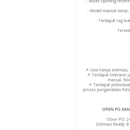
- Akses opening resleti
- Model manset kerut, 
- Terdapat tag lea
Tersed
📌 Usia hanya estimasi,
📌 Terdapat toleransi 
massal. Nod
📌 Terdapat perbedaa
proses pengambilan foto,
OPEN PO KAM
Close PO: 2
Estimasi Ready: 8