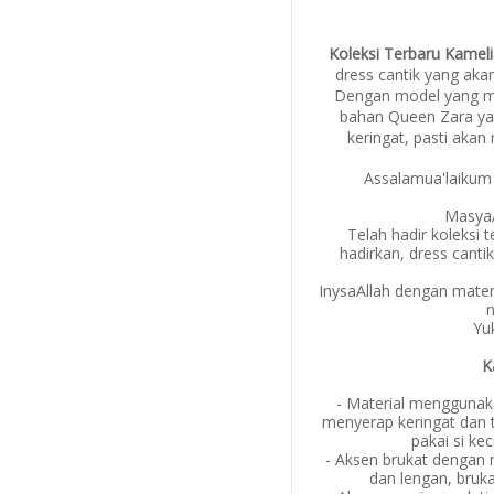
Koleksi Terbaru Kame
dress cantik yang akan 
Dengan model yang 
bahan Queen Zara yan
keringat, pasti akan 
Assalamua'laikum
MasyaA
Telah hadir koleksi 
hadirkan, dress cantik
InysaAllah dengan mater
n
Yu
K
- Material menggunaka
menyerap keringat dan 
pakai si kec
- Aksen brukat dengan 
dan lengan, bruka