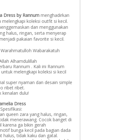
lia Dress by Rannum
menghadirkan
melengkapi koleksi outfit si kecil.
menggemaskan dan menggunakan
g halus, ringan, serta menyerap
menjadi pakaian favorite si kecil.
 Warahmatulloh Wabarakatuh
llah Alhamdulillah
terbaru Rannum . Kali ini Rannum
 untuk melengkapi koleksi si kecil
ial super nyaman dan desain simple
o ribet ribet.
k kenalan dulu!
amelia Dress
Spesifikasi:
n queen zara yang halus, ringan,
tidak menerawang. Cocok banget di
il karena ga bikin gerah
motif bunga kecil pada bagian dada
t halus, tidak kaku dan gatal.