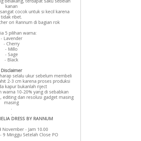
ng belakang, terdapat saku sebelah
kanan
sangat cocok untuk si kecil karena
tidak ribet.
ther ori Rannum di bagian rok
ia 5 pilihan warna:
- Lavender
- Cherry
- Millo
- Sage
- Black
Disclaimer
 harap selalu ukur sebelum membeli
jahit 2-3 cm karena proses produksi
a kapur bukanlah riject
n warna 10-20% yang di sebabkan
 editing dan resolusi gadget masing
masing
.
.
ELIA DRESS BY RANNUM
4 November - Jam 10.00
 - 9 Minggu Setelah Close PO