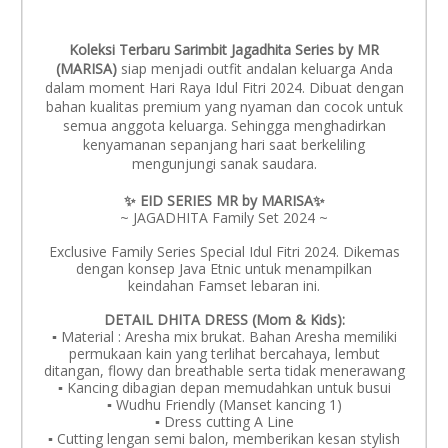
Koleksi Terbaru Sarimbit Jagadhita Series by MR
(MARISA)
siap menjadi outfit andalan keluarga Anda
dalam moment Hari Raya Idul Fitri 2024. Dibuat dengan
bahan kualitas premium yang nyaman dan cocok untuk
semua anggota keluarga. Sehingga menghadirkan
kenyamanan sepanjang hari saat berkeliling
mengunjungi sanak saudara.
✨ EID SERIES MR by MARISA✨
~ JAGADHITA Family Set 2024 ~
Exclusive Family Series Special Idul Fitri 2024. Dikemas
dengan konsep Java Etnic untuk menampilkan
keindahan Famset lebaran ini.
DETAIL DHITA DRESS (Mom & Kids):
▪️ Material : Aresha mix brukat. Bahan Aresha memiliki
permukaan kain yang terlihat bercahaya, lembut
ditangan, flowy dan breathable serta tidak menerawang
▪️ Kancing dibagian depan memudahkan untuk busui
▪️ Wudhu Friendly (Manset kancing 1)
▪️ Dress cutting A Line
▪️ Cutting lengan semi balon, memberikan kesan stylish