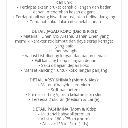
dan unik
▪️ Terdapat aksen brukat cantik di lengan dan badan
depan, menambah kesan elegant
▪️ Terdapat tali yang bisa di adjust, bikin terlihat langsing
▪️ Terdapat saku dalam di sebelah kanan
DETAIL JAGAD KOKO (Dad & Kids):
▪️ Material : Linen Mix Aresha, Bahan Linen yang
memiliki karakteristik lembut dan daya serap keringat
yang baik
▪️ Leher shanghai
▪️ Variasi List diujung lengan dan badan depan
▪️ Full kancing hidup dibagian depan
▪️ Saku dibagian depan koko
▪️ Manset kancing 1 untuk koko lengan panjang
DETAIL ARSY KHIMAR (Mom & Kids):
▪️ Material babydoll premium
▪️ Soft pad antem
▪️ Khimar cutting V, bikin keliatan lebih slim
▪️ Tersedia 2 ukuran (Medium & Large)
DETAIL PASHMINA (Mom & Kids):
▪️ Matterial babydoll premiun
▪️ All size 180 x 75cm (mom)
▪️ All size 155 x 45cm (kids)