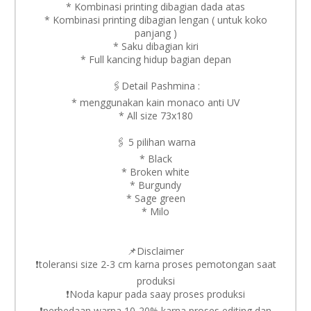
* Kombinasi printing dibagian dada atas
* Kombinasi printing dibagian lengan ( untuk koko
panjang )
* Saku dibagian kiri
* Full kancing hidup bagian depan
🖇️Detail Pashmina :
* menggunakan kain monaco anti UV
* All size 73x180
🖇️ 5 pilihan warna
* Black
* Broken white
* Burgundy
* Sage green
* Milo
📌Disclaimer
❗️toleransi size 2-3 cm karna proses pemotongan saat
produksi
❗️Noda kapur pada saay proses produksi
❗️perbedaan warna 10-20% karna proses editing dan