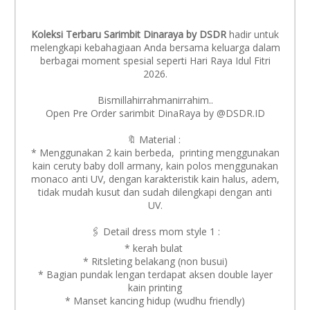
Koleksi Terbaru Sarimbit Dinaraya by DSDR
hadir untuk
melengkapi kebahagiaan Anda bersama keluarga dalam
berbagai moment spesial seperti Hari Raya Idul Fitri
2026.
Bismillahirrahmanirrahim..
Open Pre Order sarimbit DinaRaya by @DSDR.ID
🔖 Material :
* Menggunakan 2 kain berbeda, printing menggunakan
kain ceruty baby doll armany, kain polos menggunakan
monaco anti UV, dengan karakteristik kain halus, adem,
tidak mudah kusut dan sudah dilengkapi dengan anti
UV.
🖇️ Detail dress mom style 1 :
* kerah bulat
* Ritsleting belakang (non busui)
* Bagian pundak lengan terdapat aksen double layer
kain printing
* Manset kancing hidup (wudhu friendly)