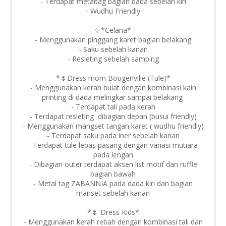
- Terdapat metaltag bagian dada sebelah kiri
- ⁠Wudhu Friendly
✨*Celana*
- Menggunakan pinggang karet bagian belakang
- ⁠Saku sebelah kanan
- ⁠Resleting sebelah samping
*🌷Dress mom Bougenville (Tule)*
- Menggunakan kerah bulat dengan kombinasi kain
printing di dada melingkar sampai belakang
- ⁠Terdapat tali pada kerah
- Terdapat resleting dibagian depan (busui friendly)
- Menggunakan mangset tangan karet ( wudhu friendly)
- ⁠Terdapat saku pada iner sebelah kanan
- Terdapat tule lepas pasang dengan variasi mutiara
pada lengan
- Dibagian outer terdapat aksen list motif dan ruffle
bagian bawah
- Metal tag ZABANNIA pada dada kiri dan bagian
manset sebelah kanan
*🌷 Dress Kids*
- Menggunakan kerah rebah dengan kombinasi tali dan