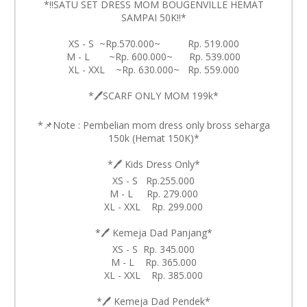
*‼️SATU SET DRESS MOM BOUGENVILLE HEMAT
SAMPAI 50K‼️*
XS - S ~Rp.570.000~ Rp. 519.000
M - L ~Rp. 600.000~ Rp. 539.000
XL - XXL ~Rp. 630.000~ Rp. 559.000
*🖊️SCARF ONLY MOM 199k*
*📌Note : Pembelian mom dress only bross seharga
150k (Hemat 150K)*
*🖊️ Kids Dress Only*
XS - S Rp.255.000
M - L Rp. 279.000
XL - XXL Rp. 299.000
*🖊️ Kemeja Dad Panjang*
XS - S Rp. 345.000
M - L Rp. 365.000
XL - XXL Rp. 385.000
*🖊️ Kemeja Dad Pendek*