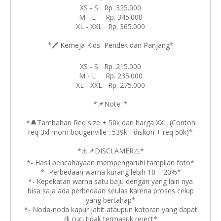
XS - S Rp. 325.000
M - L Rp. 345.000
XL - XXL Rp. 365.000
*🖊️ Kemeja Kids Pendek dan Panjang*
XS - S Rp. 215.000
M - L Rp. 235.000
XL - XXL Rp. 275.000
*📌Note :*
*🔔Tambahan Req size + 50k dari harga XXL (Contoh
req 3xl mom bougenville : 539k - diskon + req 50k)*
*⚠️📌DISCLAMER⚠️*
*- Hasil pencahayaan mempengaruhi tampilan foto*
*- Perbedaan warna kurang lebih 10 – 20%*
*- Kepekatan warna satu baju dengan yang lain nya
bisa saja ada perbedaan seulas karena proses celup
yang bertahap*
*- Noda-noda kapur jahit ataupun kotoran yang dapat
di cuci tidak termasuk reject*