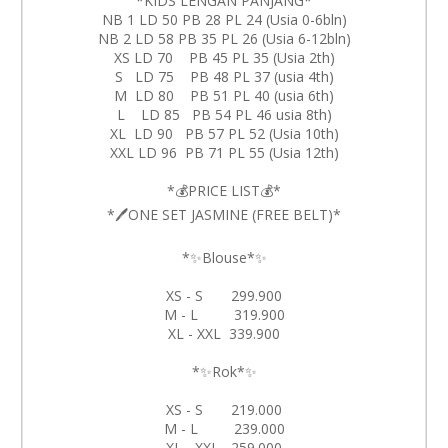
*KIDS LENGAN PANJANG*
NB 1 LD 50 PB 28 PL 24 (Usia 0-6bln)
NB 2 LD 58 PB 35 PL 26 (Usia 6-12bln)
XS LD 70 PB 45 PL 35 (Usia 2th)
S LD 75 PB 48 PL 37 (usia 4th)
M LD 80 PB 51 PL 40 (usia 6th)
L LD 85 PB 54 PL 46 usia 8th)
XL LD 90 PB 57 PL 52 (Usia 10th)
XXL LD 96 PB 71 PL 55 (Usia 12th)
*💰PRICE LIST💰*
*🖊️ONE SET JASMINE (FREE BELT)*
*✨Blouse*✨
XS - S 299.900
M - L 319.900
XL - XXL 339.900
*✨Rok*✨
XS - S 219.000
M - L 239.000
XL - XXL 259.000