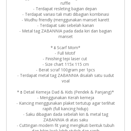
ruffle
- Terdapat resleting bagian depan
- Terdapat variasi tali mati dibagian kombinasi
- Wudhu friendly (menggunakan manset karett
- ⁠Terdapat saki sebelah kanan
- Metal tag ZABANNIA pada dada kiri dan bagian
manset
*🌷Scarf Mom*
- Full Motif
- Finishing tepi laser cut
- Size chart 115x 115 cm
- Berat scraf 100gram per 1pcs
- Terdapat metal tag ZABANNIA disalah satu sudut
voal
*🌷Detail Kemeja Dad & Kids (Pendek & Panjang)*
- Menggunakan Kerah kemeja
- Kancing menggunakan plaket tertutup agar terlihat
rapih (full kancing hidup)
- Saku dibagian dada sebelah kiri & metal tag
ZABANNIA di atas saku
- Cuttingan modern fit yang mengikuti bentuk tubuh
dan bikin look lebih stylish dan rapih