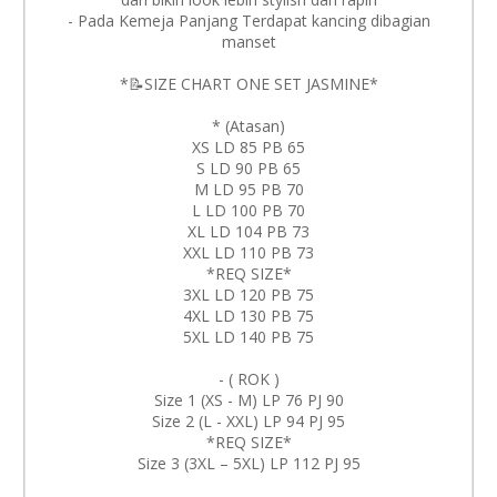
- Pada Kemeja Panjang Terdapat kancing dibagian
manset
*📝SIZE CHART ONE SET JASMINE*
* (Atasan)
XS LD 85 PB 65
S LD 90 PB 65
M LD 95 PB 70
L LD 100 PB 70
XL LD 104 PB 73
XXL LD 110 PB 73
*REQ SIZE*
3XL LD 120 PB 75
4XL LD 130 PB 75
5XL LD 140 PB 75
- ( ROK )
Size 1 (XS - M) LP 76 PJ 90
Size 2 (L - XXL) LP 94 PJ 95
*REQ SIZE*
Size 3 (3XL – 5XL) LP 112 PJ 95