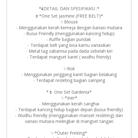
*🕯️DETAIL DAN SPESIFIKASI :*
🌷*One Set Jasmine (FREE BELT)*
✨Blouse
- Menggunakan kerah kemeja dengan bariasi mutiara
- ⁠Busui Friendly (menggunakan kancing hidup)
- ⁠Ruffle bagian pundak
- ⁠Terdapat belt yang bisa kamu variasikan
- ⁠Metal tag zabannia pada dada sebelah kiri
- ⁠Terdapat mangset karet ( wudhu friendy)
✨Rok
- Menggunakan pinggang karet bagian belakang
- ⁠Terdapat resleting bagian samping
*🌷 One Set Gardenia*
✨*Iner*
- Menggunakan kerah sanghai
- Terdapat kancing hidup bagian depan (busui friendly)
- Wudhu friendly (menggunakan manset resleting) dan
variasi mutiara melingkar di mangset tangan
✨*Outer Printing*