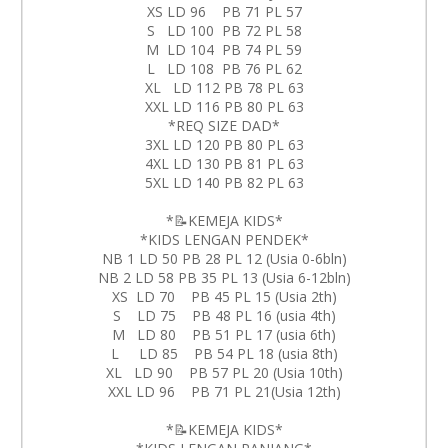
XS LD 96 PB 71 PL 57
S LD 100 PB 72 PL 58
M LD 104 PB 74 PL 59
L LD 108 PB 76 PL 62
XL LD 112 PB 78 PL 63
XXL LD 116 PB 80 PL 63
*REQ SIZE DAD*
3XL LD 120 PB 80 PL 63
4XL LD 130 PB 81 PL 63
5XL LD 140 PB 82 PL 63
*📝KEMEJA KIDS*
*KIDS LENGAN PENDEK*
NB 1 LD 50 PB 28 PL 12 (Usia 0-6bln)
NB 2 LD 58 PB 35 PL 13 (Usia 6-12bln)
XS LD 70 PB 45 PL 15 (Usia 2th)
S LD 75 PB 48 PL 16 (usia 4th)
M LD 80 PB 51 PL 17 (usia 6th)
L LD 85 PB 54 PL 18 (usia 8th)
XL LD 90 PB 57 PL 20 (Usia 10th)
XXL LD 96 PB 71 PL 21(Usia 12th)
*📝KEMEJA KIDS*