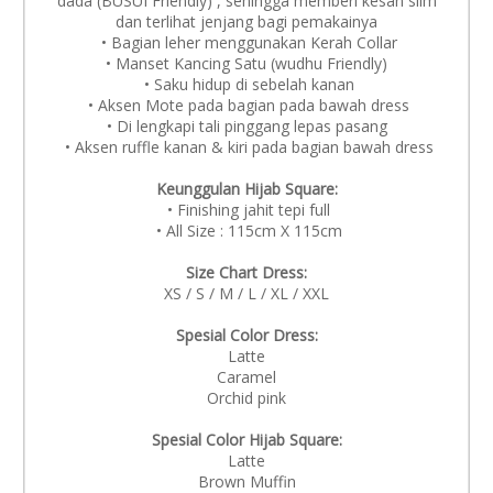
dada (BUSUI Friendly) , sehingga memberi kesan slim
dan terlihat jenjang bagi pemakainya
• Bagian leher menggunakan Kerah Collar
• Manset Kancing Satu (wudhu Friendly)
• Saku hidup di sebelah kanan
• Aksen Mote pada bagian pada bawah dress
• Di lengkapi tali pinggang lepas pasang
• Aksen ruffle kanan & kiri pada bagian bawah dress
Keunggulan Hijab Square:
• Finishing jahit tepi full
• All Size : 115cm X 115cm
Size Chart Dress:
XS / S / M / L / XL / XXL
Spesial Color Dress:
Latte
Caramel
Orchid pink
Spesial Color Hijab Square:
Latte
Brown Muffin