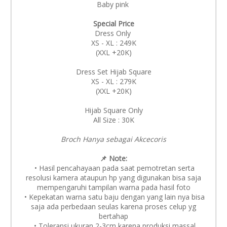
Baby pink
Special Price
Dress Only
XS - XL : 249K
(XXL +20K)
Dress Set Hijab Square
XS - XL : 279K
(XXL +20K)
Hijab Square Only
All Size : 30K
Broch Hanya sebagai Akcecoris
📌 Note:
• Hasil pencahayaan pada saat pemotretan serta
resolusi kamera ataupun hp yang digunakan bisa saja
mempengaruhi tampilan warna pada hasil foto
• Kepekatan warna satu baju dengan yang lain nya bisa
saja ada perbedaan seulas karena proses celup yg
bertahap
• Toleransi ukuran 2-3cm karena produksi massal