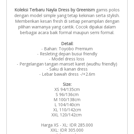
Koleksi Terbaru Nayla Dress by Greenism
gamis polos
dengan model simple yang tetap kekinian serta stylish.
Memberikan kesan fresh di setiap penampilan dengan
pilihan warnanya yang cantik. Cocok dipakai dalam
berbagai acara baik formal maupun semi formal.
Detail:
- Bahan: Toyobo Premium
- Resleting depan busui friendly
- Model dress loss
- Pergelangan tangan manset karet (wudhu friendly)
- Saku di kanan dress
- Lebar bawah dress -/+2.6m
Size:
XS 94/135cm
S 96/136cm
M 100/138cm
L 104/140cm
XL 110/142cm
XXL 120/142cm
Harga XS - XL: IDR 285.000
XXL: IDR 305.000