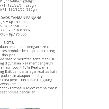
PT, 116/80/61 (260gr)
/PT, 120/82/64 (290gr)
/PT, 130/82/65 (330gr)
 DADS TANGAN PANJANG
S, S = Rp.140.000-,
-L = Rp.150.000-,
 XXL = Rp.160.000-,
XXL = Rp.180.000-,
NOTE:
edaan ukuran real dengan size chart
ses produksi ketika proses cutting
dan jahit
da saat pemotretan serta resolusi
ng digunakan bisa mempengaruhi
 hasil foto +-10?ri Real warna
ang Baik dan benar agar kualitas kain
 pada kain ataupun luntur yang
m cara pencucian bukan tanggung
jawab kami
 tidak termasuk reject karena masih
 saat proses pencucian