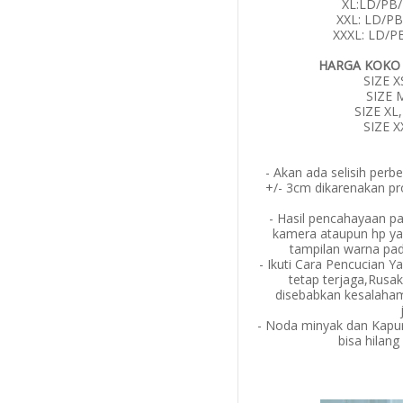
XL:LD/PB/
XXL: LD/PB
XXXL: LD/PB
HARGA KOKO
SIZE X
SIZE M
SIZE XL,
SIZE X
- Akan ada selisih perb
+/- 3cm dikarenakan pro
- Hasil pencahayaan pa
kamera ataupun hp ya
tampilan warna pada
- Ikuti Cara Pencucian Y
tetap terjaga,Rusak
disebabkan kesalaha
- Noda minyak dan Kapur
bisa hilang