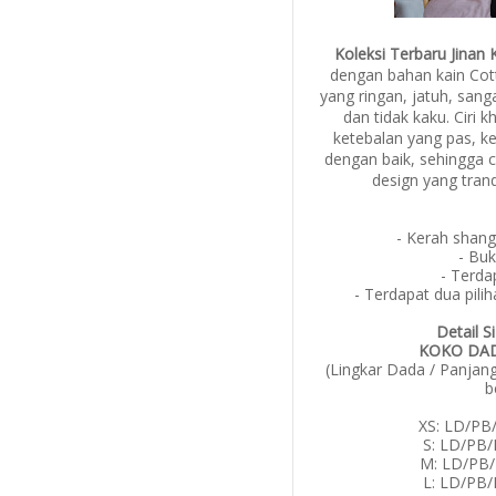
Koleksi Terbaru Jina
dengan bahan
kain Cot
yang ringan, jatuh, sang
dan tidak kaku. Ciri 
ketebalan yang pas, ke
dengan baik, sehingga 
design yang tran
- Kerah shang
- Buk
- Terda
- Terdapat dua pil
Detail 
KOKO DA
(Lingkar Dada / Panjang
b
XS: LD/PB/
S: LD/PB/
M: LD/PB/
L: LD/PB/