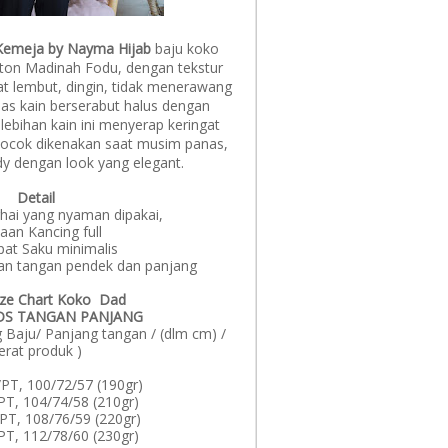
n Kemeja by Nayma Hijab
baju koko
ton Madinah Fodu, dengan tekstur
at lembut, dingin, tidak menerawang
khas kain berserabut halus dengan
lebihan kain ini menyerap keringat
cocok dikenakan saat musim panas,
dy dengan look yang elegant.
Detail
hai yang nyaman dipakai,
aan Kancing full
pat Saku minimalis
ihan tangan pendek dan panjang
Size Chart Koko Dad
DS TANGAN PANJANG
 Baju/ Panjang tangan / (dlm cm) /
erat produk )
PT, 100/72/57 (190gr)
PT, 104/74/58 (210gr)
PT, 108/76/59 (220gr)
PT, 112/78/60 (230gr)