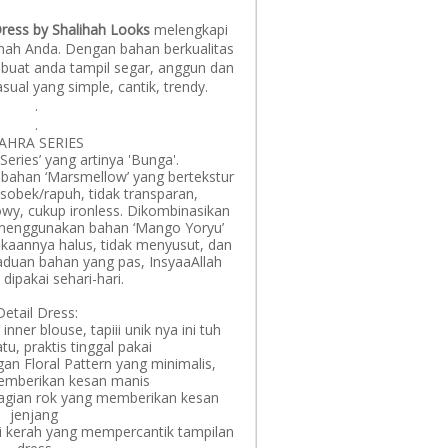
Dress by Shalihah Looks
melengkapi
mah Anda. Dengan bahan berkualitas
mbuat anda tampil segar, anggun dan
sual yang simple, cantik, trendy.
.
.
AHRA SERIES
eries’ yang artinya 'Bunga'.
bahan ‘Marsmellow’ yang bertekstur
sobek/rapuh, tidak transparan,
owy, cukup ironless. Dikombinasikan
 menggunakan bahan ‘Mango Yoryu’
ukaannya halus, tidak menyusut, dan
duan bahan yang pas, InsyaaAllah
dipakai sehari-hari.
Detail Dress:
 inner blouse, tapiii unik nya ini tuh
u, praktis tinggal pakai
an Floral Pattern yang minimalis,
emberikan kesan manis
bagian rok yang memberikan kesan
jenjang
di kerah yang mempercantik tampilan