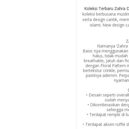
Koleksi Terbaru Zahra 
koleksi berbusana musli
serta design cantik, me
islami. New design ca
Z
Namanya ‘Zahra S
Basic nya menggunakan 
halus, tidak mudah 
breathable, Jatuh dan fl
dengan Floral Pattern
bertekstur crinkle, perm
pastinya ademm. Perpa
nyaman 
• Desain seperti overall
sudah menyat
• Dikombinasikan deng
sehingga m
• Terdapat remple di 
• Terdapat aksen ruffle 