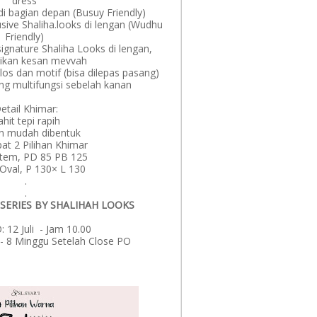
dress
di bagian depan (Busuy Friendly)
sive Shaliha.looks di lengan (Wudhu
Friendly)
signature Shaliha Looks di lengan,
ikan kesan mevvah
polos dan motif (bisa dilepas pasang)
ng multifungsi sebelah kanan
etail Khimar:
Jahit tepi rapih
n mudah dibentuk
pat 2 Pilihan Khimar
ntem, PD 85 PB 125
 Oval, P 130× L 130
.
.
SERIES BY SHALIHAH LOOKS
: 12 Juli - Jam 10.00
 - 8 Minggu Setelah Close PO