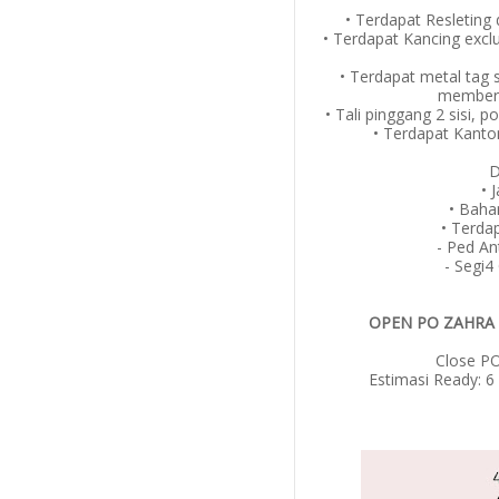
• Terdapat Resleting 
• Terdapat Kancing exclu
• Terdapat metal tag 
member
• Tali pinggang 2 sisi, 
• Terdapat Kanto
D
• 
• Baha
• Terda
- Ped A
- Segi4
OPEN PO ZAHRA 
Close PO
Estimasi Ready: 6