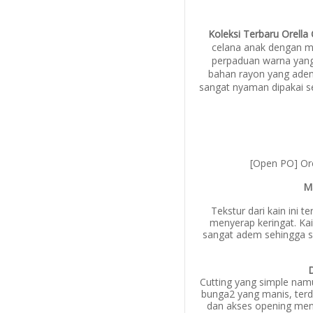
Koleksi Terbaru Orella 
celana anak dengan m
perpaduan warna yang c
bahan rayon yang ade
sangat nyaman dipakai seh
[Open PO] Ore
Ma
Tekstur dari kain ini t
menyerap keringat. Kai
sangat adem sehingga sa
D
Cutting yang simple namu
bunga2 yang manis, terd
dan akses opening men