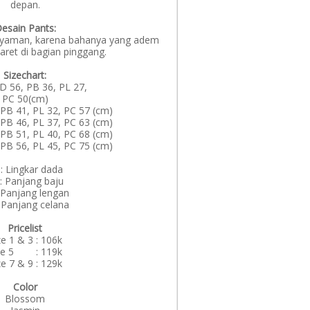
depan.
esain Pants:
t nyaman, karena bahanya yang adem
karet di bagian pinggang.
Sizechart:
LD 56, PB 36, PL 27,
PC 50(cm)
, PB 41, PL 32, PC 57 (cm)
, PB 46, PL 37, PC 63 (cm)
, PB 51, PL 40, PC 68 (cm)
, PB 56, PL 45, PC 75 (cm)
: Lingkar dada
: Panjang baju
 Panjang lengan
 Panjang celana
Pricelist
ze 1 & 3 : 106k
ze 5 : 119k
ze 7 & 9 : 129k
Color
Blossom