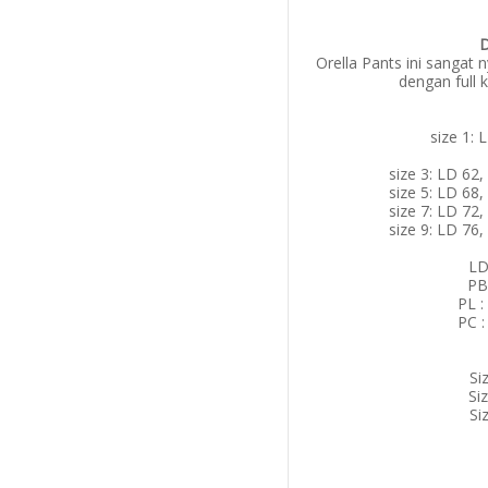
D
Orella Pants ini sanga
dengan full 
size 1: 
size 3: LD 62
size 5: LD 68
size 7: LD 72
size 9: LD 76
LD
PB
PL :
PC :
Si
Si
Si