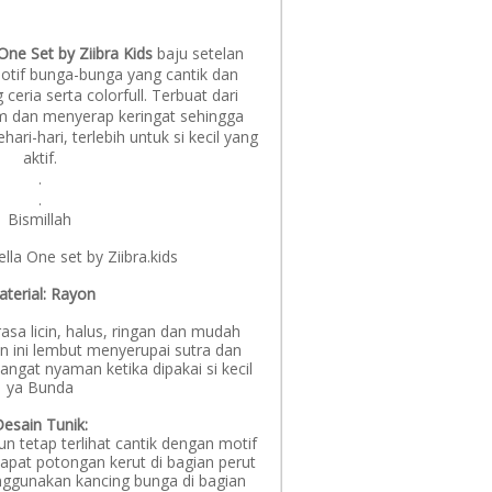
One Set by Ziibra Kids
baju setelan
otif bunga-bunga yang cantik dan
eria serta colorfull. Terbuat dari
m dan menyerap keringat sehingga
ari-hari, terlebih untuk si kecil yang
aktif.
.
.
Bismillah
lla One set by Ziibra.kids
terial: Rayon
erasa licin, halus, ringan dan mudah
n ini lembut menyerupai sutra dan
ngat nyaman ketika dipakai si kecil
ya Bunda
esain Tunik:
n tetap terlihat cantik dengan motif
apat potongan kerut di bagian perut
ggunakan kancing bunga di bagian