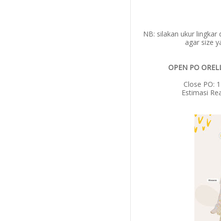
NB: silakan ukur lingkar
agar size y
OPEN PO ORELL
Close PO: 
Estimasi Re