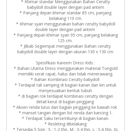
* Khimar standar Menggunakan Bahan Cerutty
babydoll double layer dengan pad antem
* Panjang depan khimar standar 85 cm, panjang
belakang 110 cm.
* Khimar syari menggunakan bahan cerutty babydoll
double layer dengan pad antem
* Panjang depan khimar syari 95 cm, panjang belakang
125 cm.
* Jilbab Segiempat menggunakan Bahan cerutty
babydoll double layer dengan ukuran 130 x 130 cm.
Spesifikasi Kareem Dress Kids :
* Bahan Utama Dress menggunakan material Torigold
memiliki serat rapat, halus dan tidak menerawang.
* Bahan Kombinasi Cerutty babydoll
* Terdapat tali samping di bagian kanan dan kiri untuk
menyesuaikan bentuk tubuh.
* di bagian rok terdapat kombinasi cerutty dengan
detail kerut di bagian pinggang
* Aksen renda lurus dari bagian pinggang ke bawah rok
* manset tangan dengan list renda dan kancing 1.
* Terdapat Saku tersembunyi di bagian kanan.
* Resleting dibelakang
* Tersedia 5 Size : S : 1-2 thn, M : 3-4 thn, L : 5-6 thn, XL